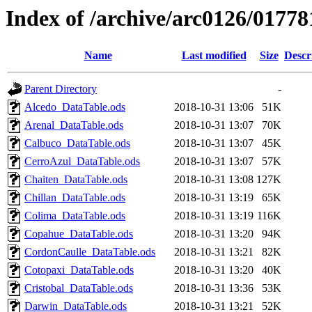
Index of /archive/arc0126/01778
Name
Last modified
Size
Descr
Parent Directory
-
Alcedo_DataTable.ods
2018-10-31 13:06
51K
Arenal_DataTable.ods
2018-10-31 13:07
70K
Calbuco_DataTable.ods
2018-10-31 13:07
45K
CerroAzul_DataTable.ods
2018-10-31 13:07
57K
Chaiten_DataTable.ods
2018-10-31 13:08
127K
Chillan_DataTable.ods
2018-10-31 13:19
65K
Colima_DataTable.ods
2018-10-31 13:19
116K
Copahue_DataTable.ods
2018-10-31 13:20
94K
CordonCaulle_DataTable.ods
2018-10-31 13:21
82K
Cotopaxi_DataTable.ods
2018-10-31 13:20
40K
Cristobal_DataTable.ods
2018-10-31 13:36
53K
Darwin_DataTable.ods
2018-10-31 13:21
52K