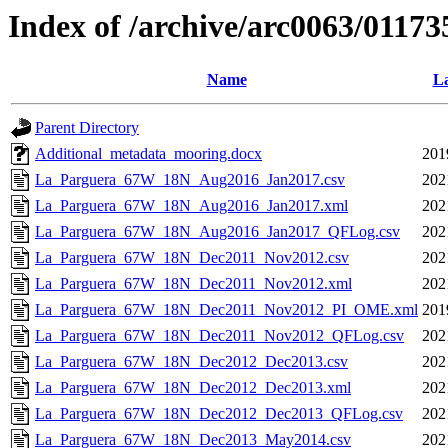
Index of /archive/arc0063/01173
Name
La
Parent Directory
Additional_metadata_mooring.docx
201
La_Parguera_67W_18N_Aug2016_Jan2017.csv
202
La_Parguera_67W_18N_Aug2016_Jan2017.xml
202
La_Parguera_67W_18N_Aug2016_Jan2017_QFLog.csv
202
La_Parguera_67W_18N_Dec2011_Nov2012.csv
202
La_Parguera_67W_18N_Dec2011_Nov2012.xml
202
La_Parguera_67W_18N_Dec2011_Nov2012_PI_OME.xml
201
La_Parguera_67W_18N_Dec2011_Nov2012_QFLog.csv
202
La_Parguera_67W_18N_Dec2012_Dec2013.csv
202
La_Parguera_67W_18N_Dec2012_Dec2013.xml
202
La_Parguera_67W_18N_Dec2012_Dec2013_QFLog.csv
202
La_Parguera_67W_18N_Dec2013_May2014.csv
202